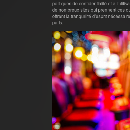
politiques de confidentialité et à l’util
de nombreux sites qui prennent ces qu
offrent la tranquillité d’esprit nécessai
paris.