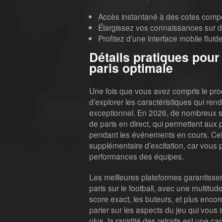
Accès instantané à des cotes compét
Élargissez vos connaissances sur di
Profitez d’une interface mobile flui
Détails pratiques pou
paris optimale
Une fois que vous avez compris le proc
d’explorer les caractéristiques qui ren
exceptionnel. En 2026, de nombreux si
de paris en direct, qui permettent aux
pendant les événements en cours. Cel
supplémentaire d’excitation, car vous
performances des équipes.
Les meilleures plateformes garantisse
paris sur le football, avec une multitud
score exact, les buteurs, et plus encor
parier sur les aspects du jeu qui vous 
plus, la rapidité des retraits est une ca