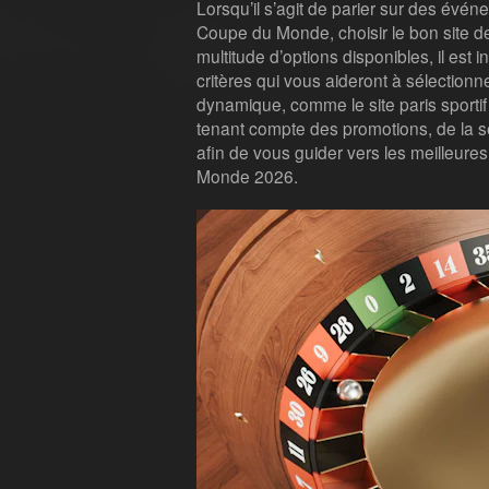
Lorsqu’il s’agit de parier sur des évé
Coupe du Monde, choisir le bon site de
multitude d’options disponibles, il es
critères qui vous aideront à sélectionn
dynamique, comme le site paris sportif
tenant compte des promotions, de la séc
afin de vous guider vers les meilleure
Monde 2026.