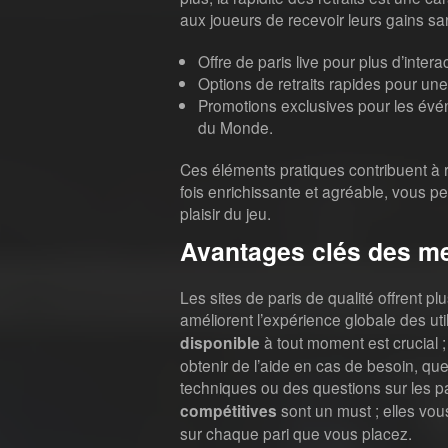
aux joueurs de recevoir leurs gains san
Offre de paris live pour plus d’interac
Options de retraits rapides pour une
Promotions exclusives pour les é
du Monde.
Ces éléments pratiques contribuent à r
fois enrichissante et agréable, vous pe
plaisir du jeu.
Avantages clés des mei
Les sites de paris de qualité offrent pl
améliorent l’expérience globale des uti
à tout moment est crucial 
disponible
obtenir de l’aide en cas de besoin, qu
techniques ou des questions sur les pa
sont un must ; elles vo
compétitives
sur chaque pari que vous placez.