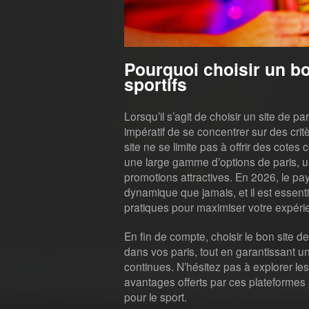
Pourquoi choisir un bo
sportifs
Lorsqu’il s’agit de choisir un site de p
impératif de se concentrer sur des critè
site ne se limite pas à offrir des cotes 
une large gamme d’options de paris, un 
promotions attractives. En 2026, le pay
dynamique que jamais, et il est essenti
pratiques pour maximiser votre expéri
En fin de compte, choisir le bon site 
dans vos paris, tout en garantissant un
continues. N’hésitez pas à explorer les 
avantages offerts par ces plateformes
pour le sport.